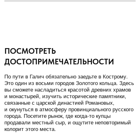
ПРОВЕСТИ ВЫХОДНЫЕ НА
ПРИРОДЕ
Терем в Асташово — еще одна точка притяжения
туристов со всей страны. Терем находится в лесах
Чухломского района Костромской области, недалеко
от Галича. Он был построен в 1897 году местным
крестьянином Мартьяном Сазоновым, потом дом
долго был заброшен. В 2010−18 годах Теремом
занялась группа энтузиастов — реставрация велась
архитектурным бюро с использованием
исторических материалов и технологий.
Сейчас Терем устроен по принципу живого музея.
Экспонаты, которые находятся в его помещениях,