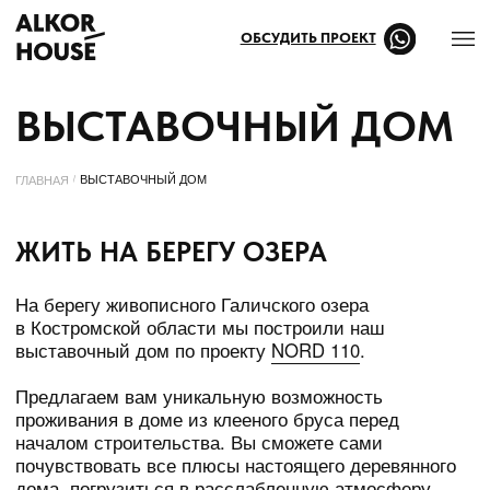
ОБСУДИТЬ ПРОЕКТ
ВЫСТАВОЧНЫЙ ДОМ
ВЫСТАВОЧНЫЙ ДОМ
ГЛАВНАЯ
/
ЖИТЬ НА БЕРЕГУ ОЗЕРА
На берегу живописного Галичского озера
в Костромской области мы построили наш
выставочный дом по проекту
NORD 110
.
Предлагаем вам уникальную возможность
проживания в доме из клееного бруса перед
началом строительства. Вы сможете сами
почувствовать все плюсы настоящего деревянного
дома, погрузиться в расслабленную атмосферу
отдыха на природе, понять насколько дом
из клееного бруса подходит именно вам. И решение
о строительстве вашего будущего дома будет
взвешенным и продуманным.
Для клиентов компании — проживание на 2 ночи
предоставляется бесплатно!