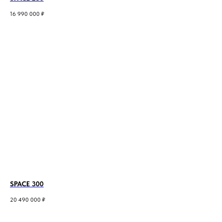
16 990 000
₽
ПОЛИТИКА КОНФИДЕНЦИАЛЬНОСТИ
ИНФОРМАЦИЯ, ПРЕДСТАВЛЕННАЯ
НА САЙТЕ, НЕ ЯВЛЯЕТСЯ
ПУБЛИЧНОЙ ОФЕРТОЙ.
© ALKOR.HOUSE 2025
РАЗРАБОТКА САЙТА
SPACE 300
20 490 000
₽