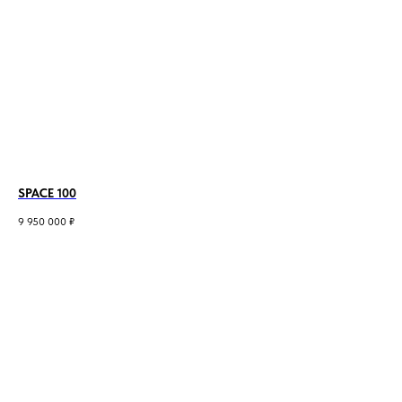
SPACE 100
9 950 000
₽