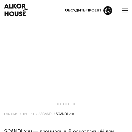
ОБСУДИТЬ ПРОЕКТ
ГЛАВНАЯ
/
ПРОЕКТЫ
/
SCANDI
/
SCANDI 220
SCANDI 220 — премиальный одноэтажный дом
из клееного бруса в скандинавском стиле.
В проекте большая кухня-гостиная со вторым
светом, четыре просторных спальни
с гардеробными, два санузла, отдельная
постирочная и уютная крытая терраса.
Для строительства используются натуральные