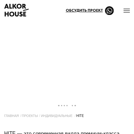
ОБСУДИТЬ ПРОЕКТ
ГЛАВНАЯ
/
ПРОЕКТЫ
/
ИНДИВИДУАЛЬНЫЕ
/
HITE
HITE — это современная вилла премиум-класса,
построенная из экологичных материалов.
Представлены варианты планировок с 2, 3 и 4
спальнями, одна из которых выделена в мастер-
зону. В доме большая кухня-гостиная со вторым
светом, просторная прихожая с гардеробом, холл,
санузел и отдельные постирочная и бойлерная.
По всему периметру сделано ленточное остекление.