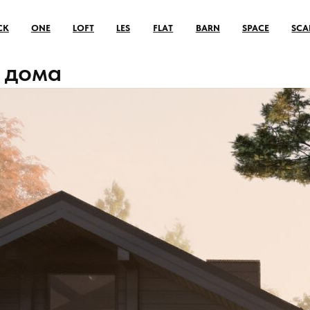
+7 495 105-96-35
ES
FLAT
BARN
SPACE
SCANDI
VILLA
BAIKAL
 дома